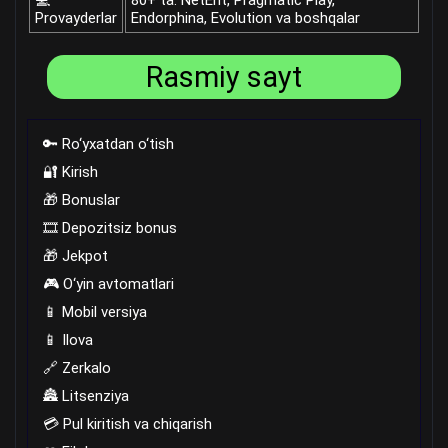
💻
80+ ta: NetEnt, Pragmatic Play,
Provayderlar
Endorphina, Evolution va boshqalar
Rasmiy sayt
🔑 Ro‘yxatdan o‘tish
🔐 Kirish
🎁 Bonuslar
🎞 Depozitsiz bonus
🎁 Jekpot
🎮 O‘yin avtomatlari
📱 Mobil versiya
📱 Ilova
🔗 Zerkalo
🏯 Litsenziya
💳 Pul kiritish va chiqarish