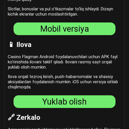
Slotlar, bonuslar va pul o‘tkazmalar to‘liq ishlaydi. Dizayn
kichik ekranlar uchun moslashtirilgan.
Mobil versiya
📱 Ilova
Casino Flagman Android foydalanuvchilari uchun APK fayl
ko‘rinishida ilovani taklif qiladi. Ilovani rasmiy sayt orqali
yuklab olish mumkin.
Ilova orqali tezroq kirish, push-habarnomalar va shaxsiy
aksiyalardan foydalanish mumkin. iOS uchun versiya ishlab
chiqilmoqda.
Yuklab olish
🔗 Zerkalo