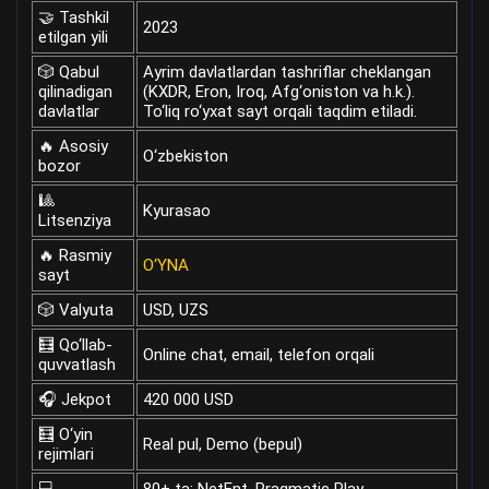
🤝 Tashkil
2023
etilgan yili
🎲 Qabul
Ayrim davlatlardan tashriflar cheklangan
qilinadigan
(KXDR, Eron, Iroq, Afg‘oniston va h.k.).
davlatlar
To‘liq ro‘yxat sayt orqali taqdim etiladi.
🔥 Asosiy
O‘zbekiston
bozor
🎱
Kyurasao
Litsenziya
🔥 Rasmiy
O‘YNA
sayt
🎲 Valyuta
USD, UZS
🧮 Qo‘llab-
Online chat, email, telefon orqali
quvvatlash
🎧 Jekpot
420 000 USD
🧮 O‘yin
Real pul, Demo (bepul)
rejimlari